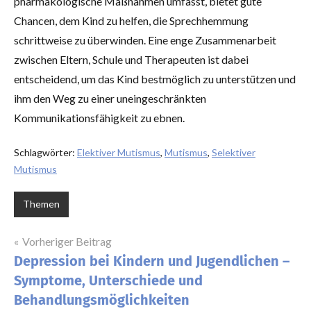
pharmakologische Maßnahmen umfasst, bietet gute
Chancen, dem Kind zu helfen, die Sprechhemmung
schrittweise zu überwinden. Eine enge Zusammenarbeit
zwischen Eltern, Schule und Therapeuten ist dabei
entscheidend, um das Kind bestmöglich zu unterstützen und
ihm den Weg zu einer uneingeschränkten
Kommunikationsfähigkeit zu ebnen.
Schlagwörter:
Elektiver Mutismus
,
Mutismus
,
Selektiver
Mutismus
Themen
Beitragsnavigation
Vorheriger Beitrag
Depression bei Kindern und Jugendlichen –
Symptome, Unterschiede und
Behandlungsmöglichkeiten