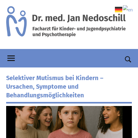
Zum
Inhalt
springen
Praxis
Facharzt
für
Dr.
Kinder-
und
Nedoschill
Such
Jugendpsychiatrie
öffn
Selektiver Mutismus bei Kindern –
und
Psychotherapie
Ursachen, Symptome und
Behandlungsmöglichkeiten