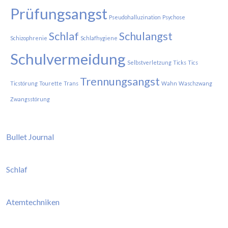
Prüfungsangst
Pseudohalluzination
Psychose
Schlaf
Schulangst
Schizophrenie
Schlafhygiene
Schulvermeidung
Selbstverletzung
Ticks
Tics
Trennungsangst
Ticstörung
Tourette
Trans
Wahn
Waschzwang
Zwangsstörung
Bullet Journal
Schlaf
Atemtechniken