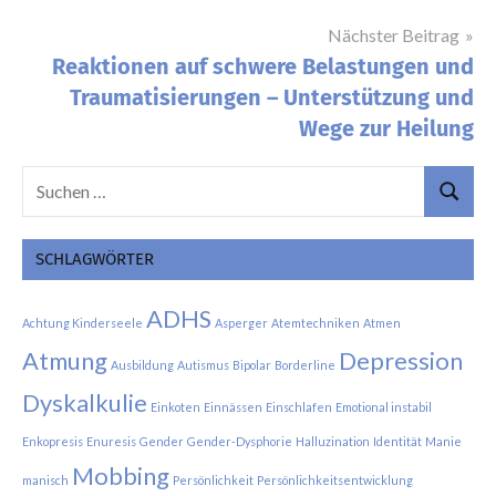
Nächster Beitrag
Reaktionen auf schwere Belastungen und
Traumatisierungen – Unterstützung und
Wege zur Heilung
Suchen
Suchen
nach:
SCHLAGWÖRTER
ADHS
Achtung Kinderseele
Asperger
Atemtechniken
Atmen
Atmung
Depression
Ausbildung
Autismus
Bipolar
Borderline
Dyskalkulie
Einkoten
Einnässen
Einschlafen
Emotional instabil
Enkopresis
Enuresis
Gender
Gender-Dysphorie
Halluzination
Identität
Manie
Mobbing
manisch
Persönlichkeit
Persönlichkeitsentwicklung