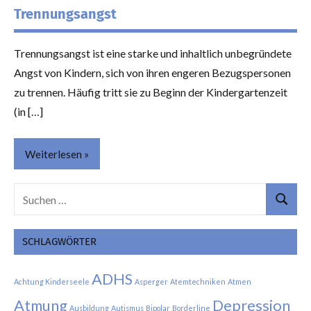
Trennungsangst
Trennungsangst ist eine starke und inhaltlich unbegründete
Angst von Kindern, sich von ihren engeren Bezugspersonen
zu trennen. Häufig tritt sie zu Beginn der Kindergartenzeit
(in […]
Weiterlesen
Suchen
Featured
Suchen
nach:
Themen
SCHLAGWÖRTER
ADHS
Achtung Kinderseele
Asperger
Atemtechniken
Atmen
Atmung
Depression
Ausbildung
Autismus
Bipolar
Borderline