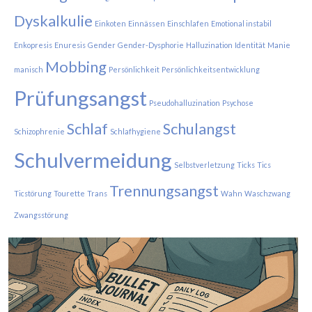
Dyskalkulie
Einkoten
Einnässen
Einschlafen
Emotional instabil
Enkopresis
Enuresis
Gender
Gender-Dysphorie
Halluzination
Identität
Manie
Mobbing
manisch
Persönlichkeit
Persönlichkeitsentwicklung
Prüfungsangst
Pseudohalluzination
Psychose
Schlaf
Schulangst
Schizophrenie
Schlafhygiene
Schulvermeidung
Selbstverletzung
Ticks
Tics
Trennungsangst
Ticstörung
Tourette
Trans
Wahn
Waschzwang
Zwangsstörung