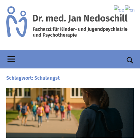
Zum
Inhalt
springen
Praxis
Facharzt
für
Dr.
Kinder-
und
Nedoschill
Such
Jugendpsychiatrie
öffn
Schlagwort:
Schulangst
und
Psychotherapie