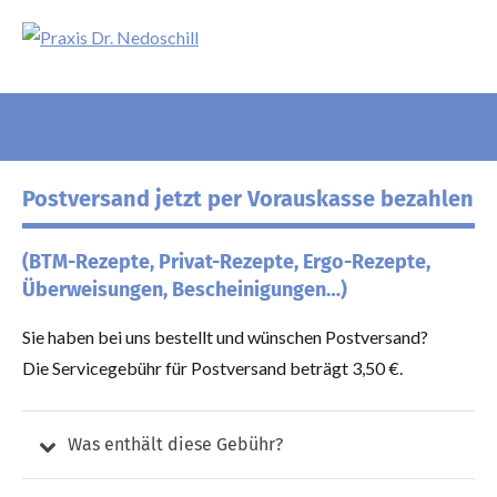
Zum
Inhalt
Praxis
Facharzt
springen
für
Dr.
Kinder-
und
Nedoschill
Such
Jugendpsychiatrie
öffn
Postversand jetzt per Vorauskasse bezahlen
und
Psychotherapie
(BTM-Rezepte, Privat-Rezepte, Ergo-Rezepte,
Überweisungen, Bescheinigungen…)
Sie haben bei uns bestellt und wünschen Postversand?
Die Servicegebühr für Postversand beträgt 3,50 €.
Was enthält diese Gebühr?