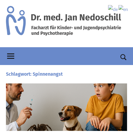
Zum
Inhalt
springen
Praxis
Facharzt
für
Dr.
Kinder-
und
Nedoschill
Such
Jugendpsychiatrie
öffn
Schlagwort:
Spinnenangst
und
Psychotherapie