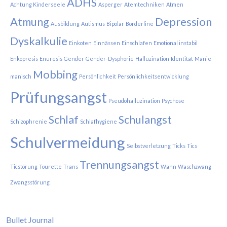
ADHS
Achtung Kinderseele
Asperger
Atemtechniken
Atmen
Atmung
Depression
Ausbildung
Autismus
Bipolar
Borderline
Dyskalkulie
Einkoten
Einnässen
Einschlafen
Emotional instabil
Enkopresis
Enuresis
Gender
Gender-Dysphorie
Halluzination
Identität
Manie
Mobbing
manisch
Persönlichkeit
Persönlichkeitsentwicklung
Prüfungsangst
Pseudohalluzination
Psychose
Schlaf
Schulangst
Schizophrenie
Schlafhygiene
Schulvermeidung
Selbstverletzung
Ticks
Tics
Trennungsangst
Ticstörung
Tourette
Trans
Wahn
Waschzwang
Zwangsstörung
Bullet Journal