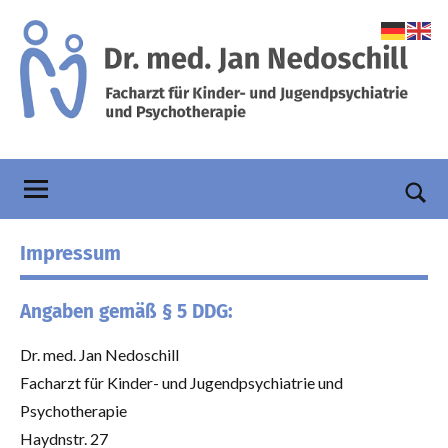
Zum
Inhalt
springen
Praxis
Facharzt
für
Dr.
Kinder-
und
Nedoschill
Such
Jugendpsychiatrie
öffn
Impressum
und
Psychotherapie
Angaben gemäß § 5 DDG:
Dr. med. Jan Nedoschill
Facharzt für Kinder- und Jugendpsychiatrie und
Psychotherapie
Haydnstr. 27