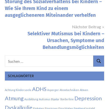
Störung des Sozialverhaltens bei Kindern –
Wie Sie Ihrem Kind zu einem
ausgeglicheneren Miteinander verhelfen
Nächster Beitrag
Selektiver Mutismus bei Kindern –
Ursachen, Symptome und
Behandlungsmöglichkeiten
Suchen
Suchen
nach:
SCHLAGWÖRTER
ADHS
Achtung Kinderseele
Asperger
Atemtechniken
Atmen
Atmung
Depression
Ausbildung
Autismus
Bipolar
Borderline
Dyskalkulie
Einkoten
Einnässen
Einschlafen
Emotional instabil