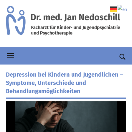
Zum
Inhalt
springen
Praxis
Facharzt
für
Dr.
Kinder-
und
Nedoschill
Such
Jugendpsychiatrie
öffn
Depression bei Kindern und Jugendlichen –
und
Psychotherapie
Symptome, Unterschiede und
Behandlungsmöglichkeiten