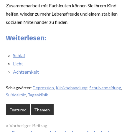
Zusammenarbeit mit Fachleuten können Sie Ihrem Kind
helfen, wieder zu mehr Lebensfreude und einem stabilen
sozialen Miteinander zu finden.
Weiterlesen:
Schlaf
Licht
Achtsamkeit
Schlagwörter:
Depression
,
Klinikbehandlung
,
Schulvermeidung
,
Suizidalität
,
Tagesklinik
Featured
Themen
Beitragsnavigation
Vorheriger Beitrag