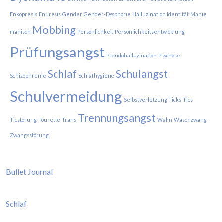
Enkopresis
Enuresis
Gender
Gender-Dysphorie
Halluzination
Identität
Manie
Mobbing
manisch
Persönlichkeit
Persönlichkeitsentwicklung
Prüfungsangst
Pseudohalluzination
Psychose
Schlaf
Schulangst
Schizophrenie
Schlafhygiene
Schulvermeidung
Selbstverletzung
Ticks
Tics
Trennungsangst
Ticstörung
Tourette
Trans
Wahn
Waschzwang
Zwangsstörung
Bullet Journal
Schlaf