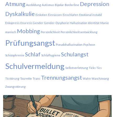
Atmung
Depression
Ausbildung
Autismus
Bipolar
Borderline
Dyskalkulie
Einkoten
Einnässen
Einschlafen
Emotional instabil
Enkopresis
Enuresis
Gender
Gender-Dysphorie
Halluzination
Identität
Manie
Mobbing
manisch
Persönlichkeit
Persönlichkeitsentwicklung
Prüfungsangst
Pseudohalluzination
Psychose
Schlaf
Schulangst
Schizophrenie
Schlafhygiene
Schulvermeidung
Selbstverletzung
Ticks
Tics
Trennungsangst
Ticstörung
Tourette
Trans
Wahn
Waschzwang
Zwangsstörung