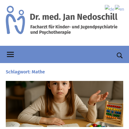
Zum
Inhalt
springen
Praxis
Facharzt
für
Dr.
Kinder-
und
Nedoschill
Such
Jugendpsychiatrie
öffn
Schlagwort:
Mathe
und
Psychotherapie