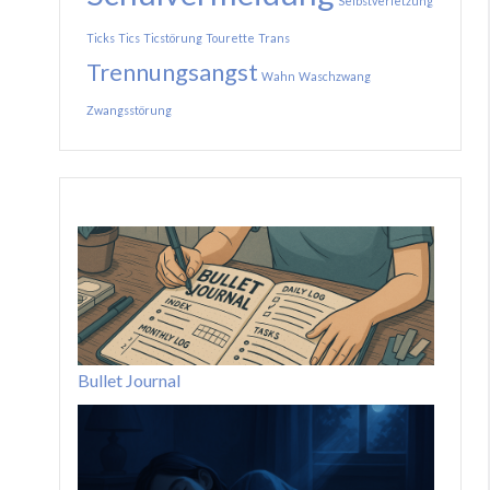
Selbstverletzung
Ticks
Tics
Ticstörung
Tourette
Trans
Trennungsangst
Wahn
Waschzwang
Zwangsstörung
Bullet Journal