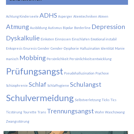
ADHS
Achtung Kinderseele
Asperger
Atemtechniken
Atmen
Atmung
Depression
Ausbildung
Autismus
Bipolar
Borderline
Dyskalkulie
Einkoten
Einnässen
Einschlafen
Emotional instabil
Enkopresis
Enuresis
Gender
Gender-Dysphorie
Halluzination
Identität
Manie
Mobbing
manisch
Persönlichkeit
Persönlichkeitsentwicklung
Prüfungsangst
Pseudohalluzination
Psychose
Schlaf
Schulangst
Schizophrenie
Schlafhygiene
Schulvermeidung
Selbstverletzung
Ticks
Tics
Trennungsangst
Ticstörung
Tourette
Trans
Wahn
Waschzwang
Zwangsstörung