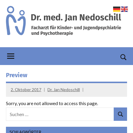
Zum
Inhalt
springen
Praxis
Facharzt
für
Dr.
Kinder-
und
Nedoschill
Such
Jugendpsychiatrie
öffn
Preview
und
Psychotherapie
2. Oktober 2017
Dr. Jan Nedoschill
Sorry, you are not allowed to access this page.
Suchen
Suchen
nach:
SCHLAGWÖRTER