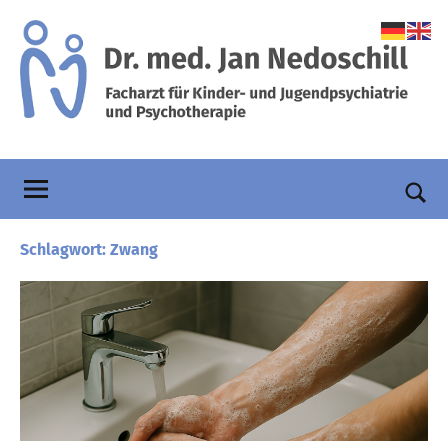
Zum
Inhalt
springen
Praxis
Facharzt
für
Dr.
Kinder-
und
Nedoschill
Such
Jugendpsychiatrie
öffn
Schlagwort:
Zwang
und
Psychotherapie