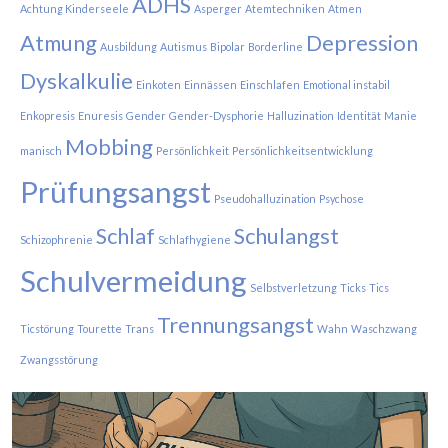
ADHS
Achtung Kinderseele
Asperger
Atemtechniken
Atmen
Atmung
Depression
Ausbildung
Autismus
Bipolar
Borderline
Dyskalkulie
Einkoten
Einnässen
Einschlafen
Emotional instabil
Enkopresis
Enuresis
Gender
Gender-Dysphorie
Halluzination
Identität
Manie
Mobbing
manisch
Persönlichkeit
Persönlichkeitsentwicklung
Prüfungsangst
Pseudohalluzination
Psychose
Schlaf
Schulangst
Schizophrenie
Schlafhygiene
Schulvermeidung
Selbstverletzung
Ticks
Tics
Trennungsangst
Ticstörung
Tourette
Trans
Wahn
Waschzwang
Zwangsstörung