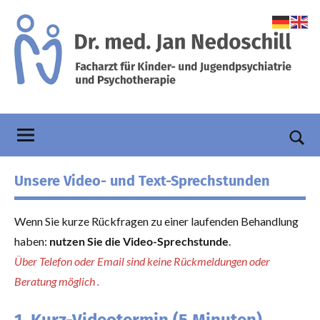
Zum
Inhalt
springen
Praxis
Facharzt
für
Dr.
Kinder-
und
Nedoschill
Such
Jugendpsychiatrie
öffn
Unsere Video- und Text-Sprechstunden
und
Psychotherapie
Wenn Sie kurze Rückfragen zu einer laufenden Behandlung
haben:
nutzen Sie die Video-Sprechstunde
.
Über Telefon oder Email sind keine Rückmeldungen oder
Beratung möglich .