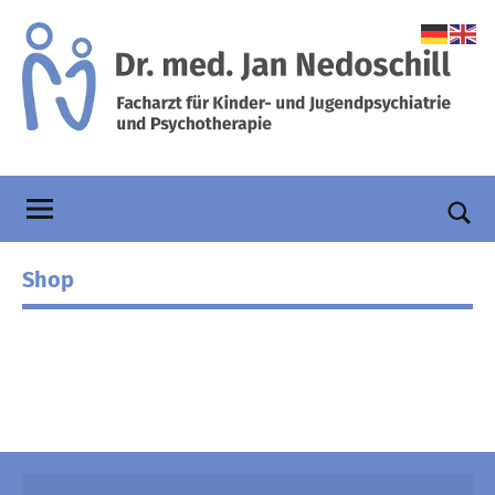
Zum
Inhalt
springen
Praxis
Facharzt
für
Dr.
Kinder-
und
Nedoschill
Such
Jugendpsychiatrie
öffn
Shop
und
Psychotherapie